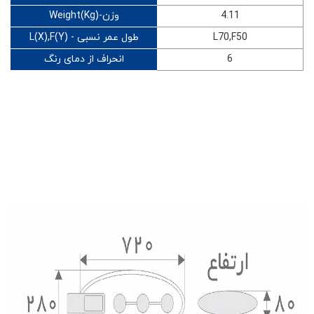
Weight(Kg)-وزن
4.11
L(X),F(Y) - طول عمر نسبی
L70,F50
انحراف از دمای رنگ
6