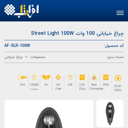
Toggle
navigation
Street Light 100W
چراغ خیابانی 100 وات
AF-SLR-100W
کد محصول:
چراغ خیابانی
>
محصولات
دسته بندی:
30000
A+
UV
CRI
LED
Non
IP65
240
230V-
ساعت
Free
Chip
Dimmable
50Hz