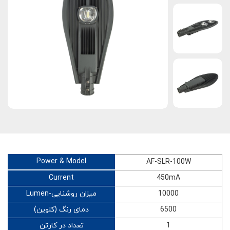
Power & Model
AF-SLR-100W
Current
450mA
Lumen-میزان روشنایی
10000
دمای رنگ (کلوین)
6500
تعداد در کارتن
1