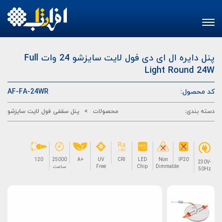
Toggle
navigation
پنل دایره ال ای دی فول لایت سایزشو 24 وات
Full
Light Round 24W
کد محصول:
AF-FA-24WR
دسته بندی:
محصولات
>
پنل سقفی فول لایت سایزشو
25000
A+
UV
CRI
LED
Non
IP20
120
230V-
Dimmable
Chip
Free
ساعت
50Hz