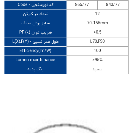
840/77
865/77
Code - کد نورسنجی
12
تعداد در کارتن
70-155mm
سایز برش سقف
>0.5
PF (𝜆) ضریب توان
L70,F50
L(X),F(Y) - طول عمر نسبی
Efficiency(lm/W)
100
Lumen maintenance
>95%
سفید
رنگ بدنه