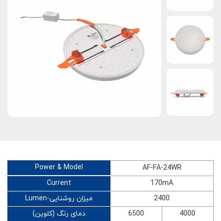
Power & Model
AF-FA-24WR
Current
170mA
2400
Lumen-میزان روشنایی
4000
6500
دمای رنگ (کلوین)