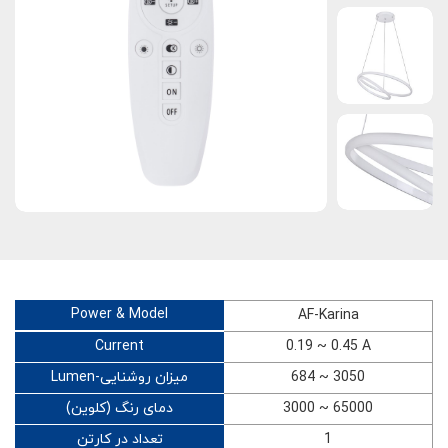
Power & Model
AF-Karina
Current
0.19 ~ 0.45 A
Lumen-میزان روشنایی
684 ~ 3050
دمای رنگ (کلوین)
3000 ~ 65000
تعداد در کارتن
1