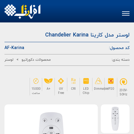
Toggle
navigation
Chandelier Karina
لوستر مدل کارینا
AF-Karina
کد محصول:
لوستر
>
محصولات دکوراتیو
دسته بندی:
15000
A+
UV
CRI
LED
Dimmable
IP20
230V-
ساعت
Free
Chip
50Hz