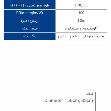
L(X),F(Y) - طول عمر نسبی
L70,F50
Efficiency(lm/W)
100
ارتفاع (متر)
1.2m
آلومینیوم و سیلیکون
جنس بدنه
سفید - نقره ای - مشکی - طلایی
رنگ بدنه