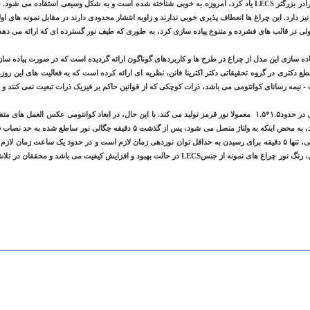
لی در قالب های فشرده و متنوع پیاده سازی کرد، به طوری که طیف نور گسترده ای که ارائه می دهد 
پیاده سازی این مدل از چراغ در طرح ها و کاربردهای گوناگون ارائه گردیده است که در صورت پیاده سا
 نیمه رسانای کوانتومی می باشد، ذرات کوچکی که از قوانین حاکم بر فیزیک ذرات تبعیت نمی کنند و ب
در یک LECS در ولتاژ پایین، با ابعادی در حدود۱.۵*۱.۵ معمولا نور قرمز تولید می کند. با این حال، در ابعاد کوانتومی عک
واسطه اجزای نور هیبریدی که دارند، به محض اینکه به ولتاژ متصل می شود، پس از گذشت ۵ د
LECS بدون داشتن خاصیت کوانتومی، تنها ۵ دقیقه برای رسیدن به حداقل توان نوردهی زمان لازم است و در حدود یک ساعت زم
میزان نوردهی خود برسد. به هرحال، رنگ نور چراغ های نمونه از جنسLECS در حالت بهبود و افزایش کیفیت م