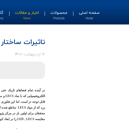
صفحه اصلی
محصولات
اخبار و مقالات
گا
ery
News
Products
Home
تاثیرات ساختار 
۱۶ اردیبهشت ۱۴۰۰
در آینده تمام فضاهای تاریک حت
قابل توجه تر است. اما این فناوری ه
زرد که از مواد LECS ساطع شده است را می توان در طیف استاندارد قابل قبول قرار دارد.
مقایسه LED , LECS را در ابعاد کوانتومی و تحت تاثیر تابش پرتو UV مشاهده می کنید.