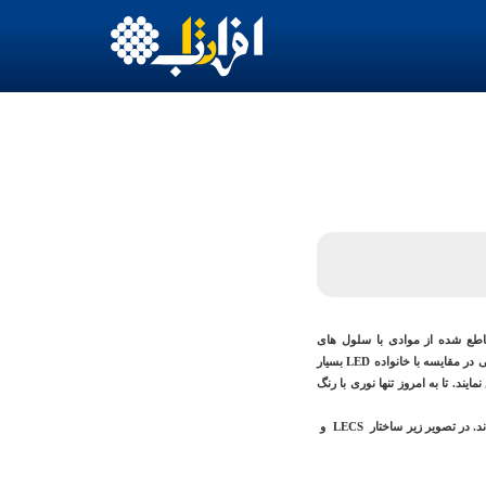
اطع شده از موادی با سلول های
الکتروشیمیایی که با نماد LECS و مخفف light electrochemical cells است، محقق خواهد شد. فوایدی که مواد LECS ارائه می دهند حتی در مقایسه با خانواده LED بسیار
یند. تا به امروز تنها نوری با رنگ
محققان برای اولین بار در مرکز پژوهش های ذرات نانو دانشگاه Duisburg-Esson موفق به تغییر رنگ نور منتشر شده از LECS ها شده اند. در تصویر زیر ساختار LECS و