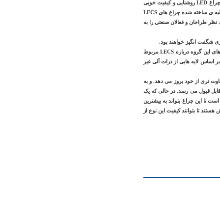
LED که می توان از آن با عنوان برادر بزرگتر LECS یاد کرد، امروزه به خوبی شناخته شده است و به شکل وسیعی استفاده می شود. چراغ LED روشنایی و کیفیت خوبی
دراد اما هزینه تولید و مصرف بالایی نیز دارد. این چراغ ها انعطاف پذیری خوبی ندارند و زاویه انتشار محدودی دارند در مقابل نمونه های اولیه ی ساخته شده چراغ های LECS
نظر طراحان و فعالان صنعتی را به
زی شگفت انگیز خواهند بود.
خانم جولیا فروکلیس، دانشجوی مقطع دکتری در گروه تحقیقاتی دکتر اکترینا فانن، نظریه ای ارائه کرده است که به فعالیت های این روزهای این گروه درباره LECS مربوط
ر اساس لایه هایی از ذرات آلی غیر
س العمل های متفاوت تری از خود بروز می دهد. و به
قیقه چگالی نور ساطع شده به حد نصاب قابل قبول می رسد. در حالی که یک
ان لازم است تا این چراغ بتواند به بیشترین
ی باشد و محققان در تلاش هستند تا بتوانند کیفیت این نوع از